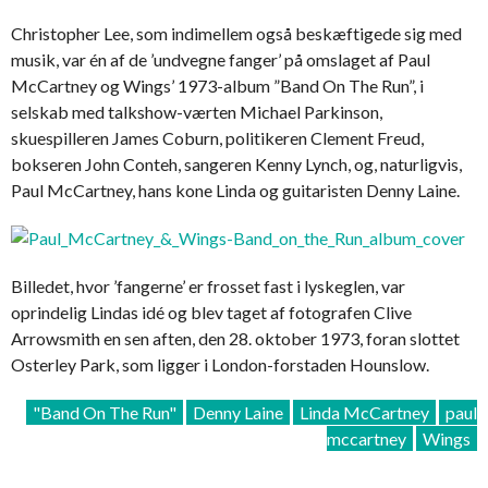
Christopher Lee, som indimellem også beskæftigede sig med
musik, var én af de ’undvegne fanger’ på omslaget af Paul
McCartney og Wings’ 1973-album ”Band On The Run”, i
selskab med talkshow-værten Michael Parkinson,
skuespilleren James Coburn, politikeren Clement Freud,
bokseren John Conteh, sangeren Kenny Lynch, og, naturligvis,
Paul McCartney, hans kone Linda og guitaristen Denny Laine.
Billedet, hvor ’fangerne’ er frosset fast i lyskeglen, var
oprindelig Lindas idé og blev taget af fotografen Clive
Arrowsmith en sen aften, den 28. oktober 1973, foran slottet
Osterley Park, som ligger i London-forstaden Hounslow.
"Band On The Run"
Denny Laine
Linda McCartney
paul
mccartney
Wings