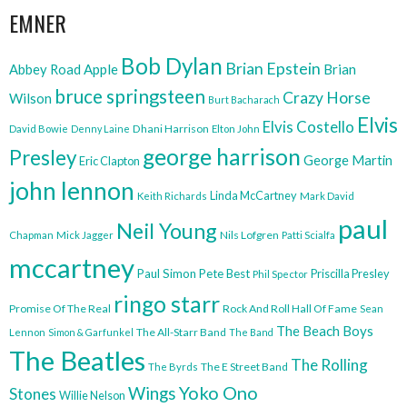
EMNER
Bob Dylan
Brian Epstein
Abbey Road
Apple
Brian
bruce springsteen
Crazy Horse
Wilson
Burt Bacharach
Elvis
Elvis Costello
Dhani Harrison
David Bowie
Denny Laine
Elton John
george harrison
Presley
George Martin
Eric Clapton
john lennon
Linda McCartney
Keith Richards
Mark David
paul
Neil Young
Nils Lofgren
Chapman
Mick Jagger
Patti Scialfa
mccartney
Paul Simon
Pete Best
Priscilla Presley
Phil Spector
ringo starr
Promise Of The Real
Rock And Roll Hall Of Fame
Sean
The Beach Boys
The All-Starr Band
Lennon
Simon & Garfunkel
The Band
The Beatles
The Rolling
The E Street Band
The Byrds
Yoko Ono
Wings
Stones
Willie Nelson