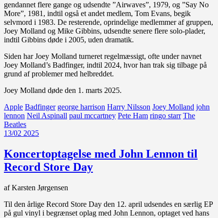
gendannet flere gange og udsendte ”Airwaves”, 1979, og ”Say No
More”, 1981, indtil også et andet medlem, Tom Evans, begik
selvmord i 1983. De resterende, oprindelige medlemmer af gruppen,
Joey Molland og Mike Gibbins, udsendte senere flere solo-plader,
indtil Gibbins døde i 2005, uden dramatik.
Siden har Joey Molland turneret regelmæssigt, ofte under navnet
Joey Molland’s Badfinger, indtil 2024, hvor han trak sig tilbage på
grund af problemer med helbreddet.
Joey Molland døde den 1. marts 2025.
Apple
Badfinger
george harrison
Harry Nilsson
Joey Molland
john
lennon
Neil Aspinall
paul mccartney
Pete Ham
ringo starr
The
Beatles
13/02 2025
Koncertoptagelse med John Lennon til
Record Store Day
af Karsten Jørgensen
Til den årlige Record Store Day den 12. april udsendes en særlig EP
på gul vinyl i begrænset oplag med John Lennon, optaget ved hans