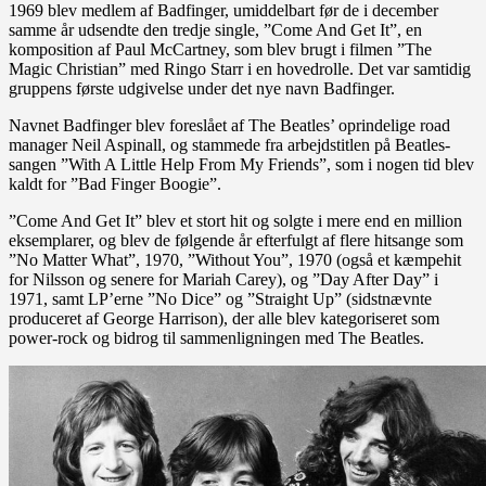
1969 blev medlem af Badfinger, umiddelbart før de i december
samme år udsendte den tredje single, ”Come And Get It”, en
komposition af Paul McCartney, som blev brugt i filmen ”The
Magic Christian” med Ringo Starr i en hovedrolle. Det var samtidig
gruppens første udgivelse under det nye navn Badfinger.
Navnet Badfinger blev foreslået af The Beatles’ oprindelige road
manager Neil Aspinall, og stammede fra arbejdstitlen på Beatles-
sangen ”With A Little Help From My Friends”, som i nogen tid blev
kaldt for ”Bad Finger Boogie”.
”Come And Get It” blev et stort hit og solgte i mere end en million
eksemplarer, og blev de følgende år efterfulgt af flere hitsange som
”No Matter What”, 1970, ”Without You”, 1970 (også et kæmpehit
for Nilsson og senere for Mariah Carey), og ”Day After Day” i
1971, samt LP’erne ”No Dice” og ”Straight Up” (sidstnævnte
produceret af George Harrison), der alle blev kategoriseret som
power-rock og bidrog til sammenligningen med The Beatles.