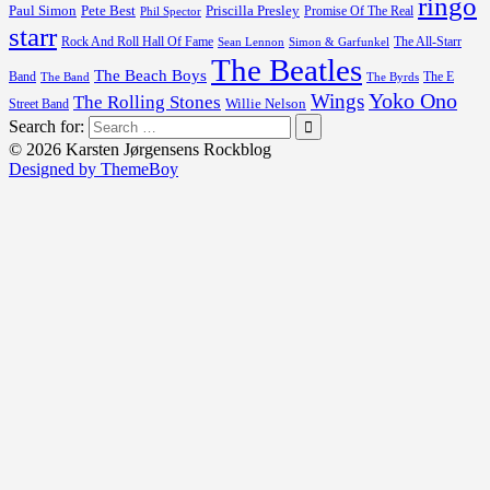
ringo
Paul Simon
Pete Best
Priscilla Presley
Promise Of The Real
Phil Spector
starr
Rock And Roll Hall Of Fame
The All-Starr
Sean Lennon
Simon & Garfunkel
The Beatles
The Beach Boys
Band
The E
The Byrds
The Band
Yoko Ono
Wings
The Rolling Stones
Street Band
Willie Nelson
Search for:
© 2026 Karsten Jørgensens Rockblog
Designed by ThemeBoy