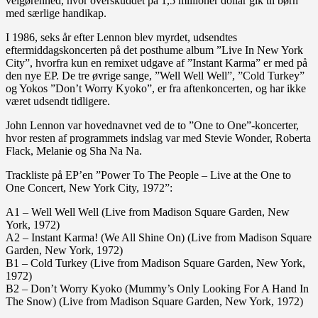
velgørenhed, hvor overskuddet på 1,5 millioner dollar gik til børn
med særlige handikap.
I 1986, seks år efter Lennon blev myrdet, udsendtes
eftermiddagskoncerten på det posthume album ”Live In New York
City”, hvorfra kun en remixet udgave af ”Instant Karma” er med på
den nye EP. De tre øvrige sange, ”Well Well Well”, ”Cold Turkey”
og Yokos ”Don’t Worry Kyoko”, er fra aftenkoncerten, og har ikke
været udsendt tidligere.
John Lennon var hovednavnet ved de to ”One to One”-koncerter,
hvor resten af programmets indslag var med Stevie Wonder, Roberta
Flack, Melanie og Sha Na Na.
Trackliste på EP’en ”Power To The People – Live at the One to
One Concert, New York City, 1972”:
A1 – Well Well Well (Live from Madison Square Garden, New
York, 1972)
A2 – Instant Karma! (We All Shine On) (Live from Madison Square
Garden, New York, 1972)
B1 – Cold Turkey (Live from Madison Square Garden, New York,
1972)
B2 – Don’t Worry Kyoko (Mummy’s Only Looking For A Hand In
The Snow) (Live from Madison Square Garden, New York, 1972)