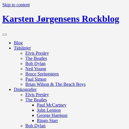
Skip to content
Karsten Jørgensens Rockblog
Blog
Tidslinjer
Elvis Presley
The Beatles
Bob Dylan
Neil Young
Bruce Springsteen
Paul Simon
Brian Wilson & The Beach Boys
Diskografier
Elvis Presley
The Beatles
Paul McCartney
John Lennon
George Harrison
Ringo Starr
Bob Dylan