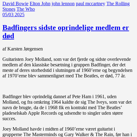
David Bowie
Elton John
john lennon
paul mccartney
The Rolling
Stones
The Who
05/03 2025
Badfingers sidste oprindelige medlem er
død
af Karsten Jørgensen
Guitaristen Joey Molland, som var det fjerde og sidste overlevende
medlem af den klassiske besætning i gruppen Badfinger, der det
meste af deres storhedstid i slutningen af 1960’erne og begyndelsen
af 1970’erne blev sammenlignet med The Beatles, er død, 77 år.
Badfinger blev oprindelig dannet af Pete Ham i 1961, uden
Molland, og fra omkring 1964 kaldte de sig The Iveys, som var det
navn de brugte, da de i 1968 fik en kontrakt med The Beatles’
pladeselskab Apple Records og udsendte to singler uden større
succes.
Joey Molland havde i midten af 1960’erne været guitarist i
grupperne The Masterminds og Gary Walker & The Rain, før han i