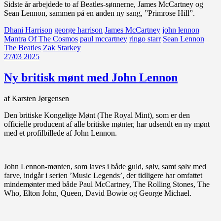
Sidste år arbejdede to af Beatles-sønnerne, James McCartney og
Sean Lennon, sammen på en anden ny sang, ”Primrose Hill”.
Dhani Harrison
george harrison
James McCartney
john lennon
Mantra Of The Cosmos
paul mccartney
ringo starr
Sean Lennon
The Beatles
Zak Starkey
27/03 2025
Ny britisk mønt med John Lennon
af Karsten Jørgensen
Den britiske Kongelige Mønt (The Royal Mint), som er den
officielle producent af alle britiske mønter, har udsendt en ny mønt
med et profilbillede af John Lennon.
John Lennon-mønten, som laves i både guld, sølv, samt sølv med
farve, indgår i serien ’Music Legends’, der tidligere har omfattet
mindemønter med både Paul McCartney, The Rolling Stones, The
Who, Elton John, Queen, David Bowie og George Michael.