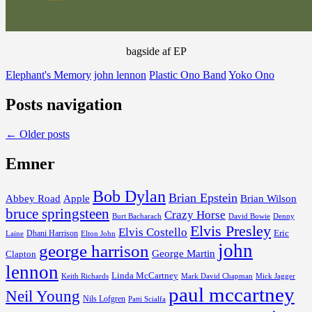
bagside af EP
Elephant's Memory
john lennon
Plastic Ono Band
Yoko Ono
Posts navigation
←
Older posts
Emner
Bob Dylan
Brian Epstein
Abbey Road
Apple
Brian Wilson
bruce springsteen
Crazy Horse
David Bowie
Burt Bacharach
Denny
Elvis Presley
Elvis Costello
Dhani Harrison
Eric
Elton John
Laine
john
george harrison
George Martin
Clapton
lennon
Linda McCartney
Keith Richards
Mark David Chapman
Mick Jagger
paul mccartney
Neil Young
Nils Lofgren
Patti Scialfa