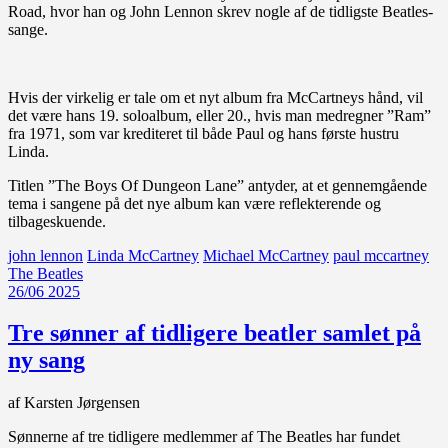
Road, hvor han og John Lennon skrev nogle af de tidligste Beatles-
sange.
Hvis der virkelig er tale om et nyt album fra McCartneys hånd, vil
det være hans 19. soloalbum, eller 20., hvis man medregner ”Ram”
fra 1971, som var krediteret til både Paul og hans første hustru
Linda.
Titlen ”The Boys Of Dungeon Lane” antyder, at et gennemgående
tema i sangene på det nye album kan være reflekterende og
tilbageskuende.
john lennon
Linda McCartney
Michael McCartney
paul mccartney
The Beatles
26/06 2025
Tre sønner af tidligere beatler samlet på
ny sang
af Karsten Jørgensen
Sønnerne af tre tidligere medlemmer af The Beatles har fundet