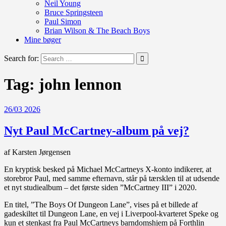
Neil Young
Bruce Springsteen
Paul Simon
Brian Wilson & The Beach Boys
Mine bøger
Search for:
Tag:
john lennon
26/03 2026
Nyt Paul McCartney-album på vej?
af Karsten Jørgensen
En kryptisk besked på Michael McCartneys X-konto indikerer, at
storebror Paul, med samme efternavn, står på tærsklen til at udsende
et nyt studiealbum – det første siden ”McCartney III” i 2020.
En titel, ”The Boys Of Dungeon Lane”, vises på et billede af
gadeskiltet til Dungeon Lane, en vej i Liverpool-kvarteret Speke og
kun et stenkast fra Paul McCartneys barndomshjem på Forthlin