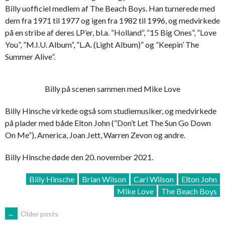
Billy uofficiel medlem af The Beach Boys. Han turnerede med
dem fra 1971 til 1977 og igen fra 1982 til 1996, og medvirkede
på en stribe af deres LP’er, bl.a. ”Holland”, ”15 Big Ones”, ”Love
You”, ”M.I.U. Album”, ”L.A. (Light Album)” og ”Keepin’ The
Summer Alive”.
Billy på scenen sammen med Mike Love
Billy Hinsche virkede også som studiemusiker, og medvirkede
på plader med både Elton John (”Don’t Let The Sun Go Down
On Me”), America, Joan Jett, Warren Zevon og andre.
Billy Hinsche døde den 20. november 2021.
Billy Hinsche
Brian Wilson
Carl Wilson
Elton John
Mike Love
The Beach Boys
POSTS
←
Older posts