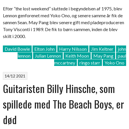
Efter ”the lost weekend” sluttede i begyndelsen af 1975, blev
Lennon genforenet med Yoko Ono, og senere samme år fik de
sønnen Sean. May Pang blev senere gift med pladeproduceren
Tony Visconti i 1989. De fik to børn sammen, inden de blev
skilt i 2000.
David Bowie
Elton John
Harry Nilsson
Jim Keltner
john
lennon
Julian Lennon
Keith Moon
May Pang
paul
mccartney
ringo starr
Yoko Ono
14/12 2021
Guitaristen Billy Hinsche, som
spillede med The Beach Boys, er
død