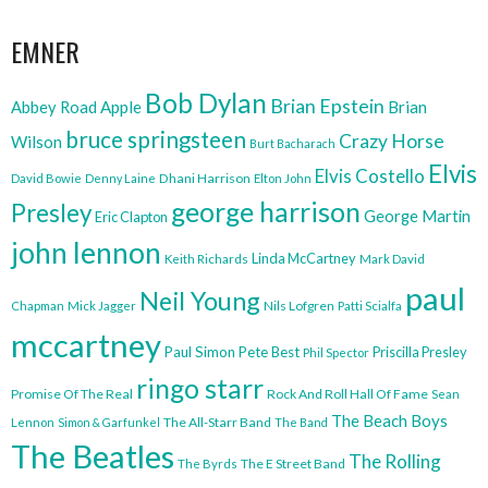
NAVIGATION
EMNER
Bob Dylan
Brian Epstein
Abbey Road
Apple
Brian
bruce springsteen
Crazy Horse
Wilson
Burt Bacharach
Elvis
Elvis Costello
Dhani Harrison
David Bowie
Denny Laine
Elton John
george harrison
Presley
George Martin
Eric Clapton
john lennon
Linda McCartney
Keith Richards
Mark David
paul
Neil Young
Nils Lofgren
Chapman
Mick Jagger
Patti Scialfa
mccartney
Paul Simon
Pete Best
Priscilla Presley
Phil Spector
ringo starr
Promise Of The Real
Rock And Roll Hall Of Fame
Sean
The Beach Boys
The All-Starr Band
Lennon
Simon & Garfunkel
The Band
The Beatles
The Rolling
The E Street Band
The Byrds