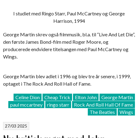
I studiet med Ringo Starr, Paul McCartney og George
Harrison, 1994
George Martin skrev også filmmusik, bl.a. til “Live And Let Die”,
den første James Bond-film med Roger Moore, og
producerede endvidere titelsangen med Paul McCartney og
Wings.
George Martin blev adlet i 1996 og blev tre år senere, i 1999,
optaget i The Rock And Roll Hall of Fame.
Celine Dion
Cheap Trick
Elton John
George Martin
paul mccartney
ringo starr
Rock And Roll Hall Of Fame
The Beatles
Wings
27/03 2025