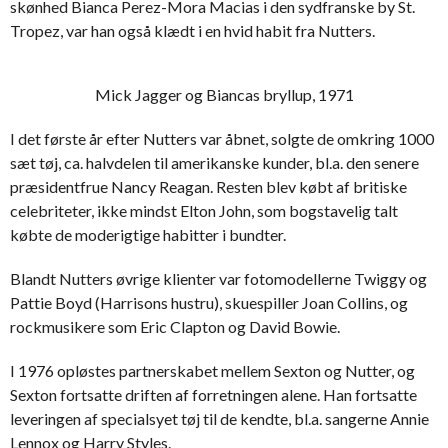
skønhed Bianca Perez-Mora Macias i den sydfranske by St.
Tropez, var han også klædt i en hvid habit fra Nutters.
Mick Jagger og Biancas bryllup, 1971
I det første år efter Nutters var åbnet, solgte de omkring 1000
sæt tøj, ca. halvdelen til amerikanske kunder, bl.a. den senere
præsidentfrue Nancy Reagan. Resten blev købt af britiske
celebriteter, ikke mindst Elton John, som bogstavelig talt
købte de moderigtige habitter i bundter.
Blandt Nutters øvrige klienter var fotomodellerne Twiggy og
Pattie Boyd (Harrisons hustru), skuespiller Joan Collins, og
rockmusikere som Eric Clapton og David Bowie.
I 1976 opløstes partnerskabet mellem Sexton og Nutter, og
Sexton fortsatte driften af forretningen alene. Han fortsatte
leveringen af specialsyet tøj til de kendte, bl.a. sangerne Annie
Lennox og Harry Styles.