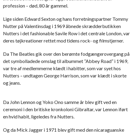
profession – død, 80 år gammel.
Lige siden Edward Sexton og hans forretningspartner Tommy
Nutter på Valentinsdag i 1969 åbnede skrædderbutikken
Nutters i det fashionable Savile Row i det centrale London, var
deres tøjkreationer rettet mod tidens rock- og filmstjerner.
Da The Beatles gik over den berømte fodgængerovergang på
det symbolladede omslag til albummet ”Abbey Road” i 1969,
var tre af medlemmerne klædt i habitter, som var syet hos
Nutters – undtagen George Harrison, som var klædt i skorte
og jeans.
Da John Lennon og Yoko Ono samme år blev gift ved en
ceremoni i den britiske kronkoloni Gibraltar, var Lennon iført
en hvid habit, ligeledes fra Nutters.
Og da Mick Jagger i 1971 blev gift med den nicaraguanske