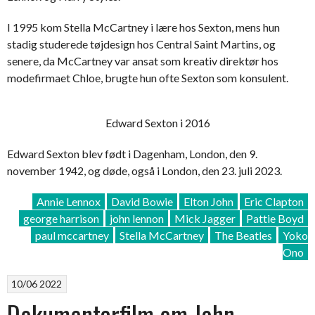
I 1995 kom Stella McCartney i lære hos Sexton, mens hun
stadig studerede tøjdesign hos Central Saint Martins, og
senere, da McCartney var ansat som kreativ direktør hos
modefirmaet Chloe, brugte hun ofte Sexton som konsulent.
Edward Sexton i 2016
Edward Sexton blev født i Dagenham, London, den 9.
november 1942, og døde, også i London, den 23. juli 2023.
Annie Lennox
David Bowie
Elton John
Eric Clapton
george harrison
john lennon
Mick Jagger
Pattie Boyd
paul mccartney
Stella McCartney
The Beatles
Yoko
Ono
10/06 2022
Dokumentarfilm om John