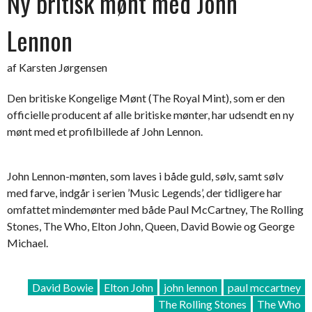
Ny britisk mønt med John
Lennon
af Karsten Jørgensen
Den britiske Kongelige Mønt (The Royal Mint), som er den
officielle producent af alle britiske mønter, har udsendt en ny
mønt med et profilbillede af John Lennon.
John Lennon-mønten, som laves i både guld, sølv, samt sølv
med farve, indgår i serien ’Music Legends’, der tidligere har
omfattet mindemønter med både Paul McCartney, The Rolling
Stones, The Who, Elton John, Queen, David Bowie og George
Michael.
David Bowie
Elton John
john lennon
paul mccartney
The Rolling Stones
The Who