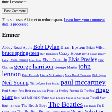
time I comment.
This site uses Akismet to reduce spam.
Learn how your comment
data is processed
.
Emner
Bob Dylan
Brian Epstein
Abbey Road
Apple
Brian Wilson
bruce springsteen
Crazy Horse
David Bowie
Burt Bacharach
Denny
Elvis Presley
Elvis Costello
Dhani Harrison
Eric
Elton John
Laine
john
george harrison
George Martin
Clapton
lennon
Linda McCartney
Keith Richards
Mark David Chapman
Mick Jagger
paul mccartney
Neil Young
Nils Lofgren
Patti Scialfa
ringo
Paul Simon
Pete Best
Priscilla Presley
Promise Of The Real
Phil Spector
starr
Rock And Roll Hall Of Fame
The All-Starr
Sean Lennon
Simon & Garfunkel
The Beatles
The Beach Boys
Band
The E
The Byrds
The Band
Yoko Ono
Wings
The Rolling Stones
Street Band
Willie Nelson