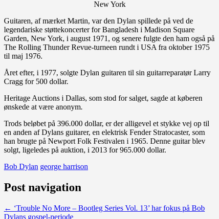
New York
Guitaren, af mærket Martin, var den Dylan spillede på ved de
legendariske støttekoncerter for Bangladesh i Madison Square
Garden, New York, i august 1971, og senere fulgte den ham også på
The Rolling Thunder Revue-turneen rundt i USA fra oktober 1975
til maj 1976.
Året efter, i 1977, solgte Dylan guitaren til sin guitarreparatør Larry
Cragg for 500 dollar.
Heritage Auctions i Dallas, som stod for salget, sagde at køberen
ønskede at være anonym.
Trods beløbet på 396.000 dollar, er der alligevel et stykke vej op til
en anden af Dylans guitarer, en elektrisk Fender Stratocaster, som
han brugte på Newport Folk Festivalen i 1965. Denne guitar blev
solgt, ligeledes på auktion, i 2013 for 965.000 dollar.
Bob Dylan
george harrison
Post navigation
←
‘Trouble No More – Bootleg Series Vol. 13’ har fokus på Bob
Dylans gospel-periode