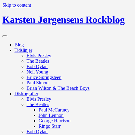
Skip to content
Karsten Jørgensens Rockblog
Blog
Tidslinjer
Elvis Presley
The Beatles
Bob Dylan
Neil Young
Bruce Springsteen
Paul Simon
Brian Wilson & The Beach Boys
Diskografier
Elvis Presley
The Beatles
Paul McCartney
John Lennon
George Harrison
Ringo Starr
Bob Dylan