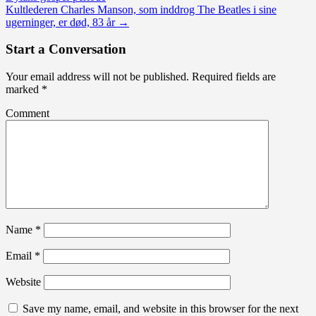
Kultlederen Charles Manson, som inddrog The Beatles i sine
ugerninger, er død, 83 år
→
Start a Conversation
Your email address will not be published.
Required fields are
marked
*
Comment
Name
*
Email
*
Website
Save my name, email, and website in this browser for the next