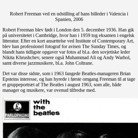
Robert Freeman ved en udstilling af hans billeder i Valencia i
Spanien, 2006
Robert Freeman blev født i London den 5. december 1936. Han gik
på universitetet i Cambridge, hvor han i 1959 tog eksamen i engelsk
litteratur. Efter en kort ansættelse ved Institute of Contemporary Art,
blev han professionel fotograf for avisen The Sunday Times, og
blandt hans tidligste opgaver var fotos af bl.a. den sovjetiske leder
Nikita Khrushchev, senere også Muhammad Ali og Andy Warhol,
samt diverse jazzmusikere, bl.a. John Coltrane.
Det var disse sidste, som i 1963 fangede Beatles-manageren Brian
Epsteins interesse, og han hyrede i første omgang Freeman til at tage
et gruppeportræt af The Beatles i august 1963, som alle, både
manager og musikere, var ovenud tilfredse med.