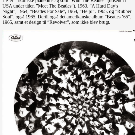
LP’er – ikoniske pladeomslag som ”With The Beatles” (udsendt i
USA under titlen ”Meet The Beatles”), 1963, ”A Hard Day’s
Night”, 1964, ”Beatles For Sale”, 1964, ”Help!”, 1965, og ”Rubber
Soul”, også 1965. Dertil også det amerikanske album ”Beatles ’65”,
1965, samt et design til ”Revolver”, som ikke blev brugt.