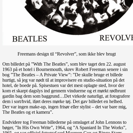
Freemans design til “Revolver”, som ikke blev brugt
Om billedet på ”With The Beatles”, som blev taget den 22. august
1963 på et hotel i Bournemouth, skrev Robert Freeman senere i sin
bog ”The Beatles – A Private View”: ”De skulle bruge et billede
hurtigt, så jeg var nødt til at improvisere en studio-situation på det
hotel, de boede på. Spisestuen var det mest oplagte sted, hvor der
kom et skarpt dagslys ind gennem vinduerne og et mørkt rødbrunt
gardin bag dem som baggrund…Det virkede naturligt, at fotografere
dem i sort/hvid, iført deres mørke tøj. Det gav billedet en helhed.
Der var ingen make-up, ingen frisør eller stylist – det var bare mig,
The Beatles og et kamera”.
Endvidere tog Freeman billederne på omslaget af John Lennons to
bøger, ”In His Own Write”, 1964, og ”A Spaniard In The Works”,
1965, og var officiel fotograf ved Maureen Cox og Ringo Starrs