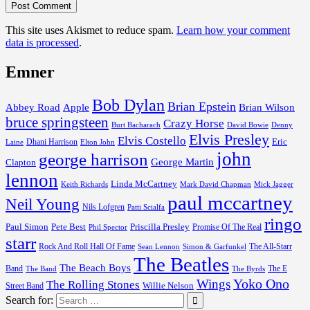
This site uses Akismet to reduce spam.
Learn how your comment
data is processed
.
Emner
Bob Dylan
Brian Epstein
Abbey Road
Apple
Brian Wilson
bruce springsteen
Crazy Horse
David Bowie
Burt Bacharach
Denny
Elvis Presley
Elvis Costello
Dhani Harrison
Eric
Elton John
Laine
john
george harrison
George Martin
Clapton
lennon
Linda McCartney
Keith Richards
Mark David Chapman
Mick Jagger
paul mccartney
Neil Young
Nils Lofgren
Patti Scialfa
ringo
Paul Simon
Pete Best
Priscilla Presley
Promise Of The Real
Phil Spector
starr
Rock And Roll Hall Of Fame
The All-Starr
Sean Lennon
Simon & Garfunkel
The Beatles
The Beach Boys
Band
The E
The Byrds
The Band
Yoko Ono
Wings
The Rolling Stones
Street Band
Willie Nelson
Search for: