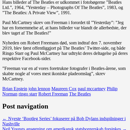
Hans billeder af The Beatles er udkommet i fotobøgerne ”Beatles
Ltd.”, 1964, ”Yesterday – Photographs Of The Beatles”, 1983, og
”The Beatles: A Private View”, 1991.
Paul McCartney skrev om Freeman i forordet til ”Yesterday”: ”Jeg
har en fornemmelse af, at hans billeder var blandt de allerbedste, der
blev taget af The Beatles!”
Nyheden om Robert Freemans død, som indtraf den 7. november
2019, blev først offentliggjort på The Beatles’ Twitter-side, og både
Ringo Starr og Paul McCartney har udtrykt deres deltagelse på deres
respektive Facebook-sider.
”Freeman var en af vores foretrukne fotografer i Beatles-årene, som
skabte nogle af vores mest ikoniske pladeomslag”, skrev
McCartney.
Brian Epstein
john lennon
Maureen Cox
paul mccartney
Philip
Norman
ringo starr
Robert Freeman
The Beatles
Post navigation
←
Nyeste ‘Bootleg Series’ fokuserer på Bob Dylans indspilninger i
Nashville
Neil Youngs ansøgning om amerikansk statsborgerskab forsinkes
→