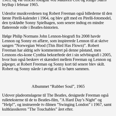
bryllup i februar 1965.
Udenfor musikverdenen tog Robert Freeman også billederne til den
første Pirelli-kalender i 1964, og blev gift med en Pirelli-fotomodel,
den tyskfødte Sonny Spielhagen, som senere indtog en mindre
flatterende rolle i Beatles-historien.
Ifølge Philip Normans John Lennon-biografi fra 2008 havde
Lennon og Sonny en affære, som inspirerede Lennon til at skrive
sangen ”Norwegian Wood (This Bird Has Flown)”. Robert
Freeman har aldrig selv kommenteret på denne påstand, men
Lennons eks-kone Cynthia bekræftede det i sin selvbiografi i 2005,
hvor hun også beskrev et skænderi mellem Freeman og Lennon og
påpeger, at Robert Freeman og Sonny kort tid senere blev skilt.
Robert og Sonny nåede i øvrigt at få to børn sammen.
Albummet “Rubber Soul”, 1965
Udover pladeomslagene til The Beatles, designede Freeman også
rulleteksterne til de to Beatles-film, ”A Hard Day’s Night” og
”Help!”, og instruerede tv-filmen ”Swinging London” i 1967, samt
kultklassikeren ”The Touchables” året efter.