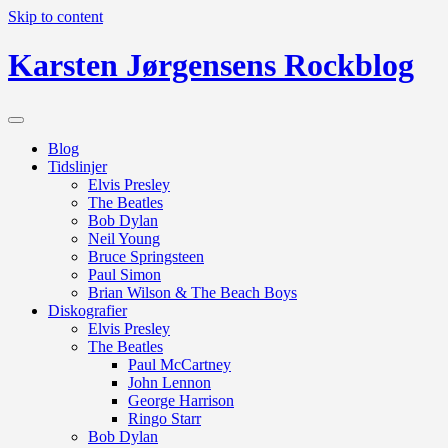
Skip to content
Karsten Jørgensens Rockblog
Blog
Tidslinjer
Elvis Presley
The Beatles
Bob Dylan
Neil Young
Bruce Springsteen
Paul Simon
Brian Wilson & The Beach Boys
Diskografier
Elvis Presley
The Beatles
Paul McCartney
John Lennon
George Harrison
Ringo Starr
Bob Dylan