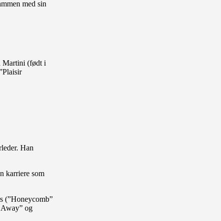
 sammen med sin
Martini (født i
Plaisir
rleder. Han
en karriere som
ers (”Honeycomb”
t Away” og