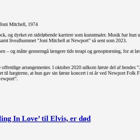
Joni Mitchell, 1974
rock, og dyrket en sideløbende karriere som kunstmaler. Musik har hun
, samt livealbummet ”Joni Mitchell at Newport” så sent som 2023.
en – og måtte gennemgå længere tids terapi og genoptræning, for at lære
e offentlige arrangementer. I oktober 2020 udkom første del af hendes ”
il hægterne, at hun gav sin første koncert i ni år ved Newport Folk Fe
 Newport”.
ng In Love’ til Elvis, er død