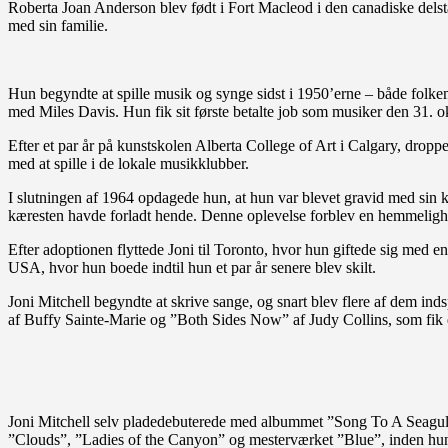
Roberta Joan Anderson blev født i Fort Macleod i den canadiske delst
med sin familie.
Hun begyndte at spille musik og synge sidst i 1950’erne – både folke
med Miles Davis. Hun fik sit første betalte job som musiker den 31. 
Efter et par år på kunstskolen Alberta College of Art i Calgary, dropp
med at spille i de lokale musikklubber.
I slutningen af 1964 opdagede hun, at hun var blevet gravid med sin kæ
kæresten havde forladt hende. Denne oplevelse forblev en hemmelighed,
Efter adoptionen flyttede Joni til Toronto, hvor hun giftede sig med en 
USA, hvor hun boede indtil hun et par år senere blev skilt.
Joni Mitchell begyndte at skrive sange, og snart blev flere af dem i
af Buffy Sainte-Marie og ”Both Sides Now” af Judy Collins, som fik e
Joni Mitchell selv pladedebuterede med albummet ”Song To A Seagull” i
”Clouds”, ”Ladies of the Canyon” og mesterværket ”Blue”, inden hun i