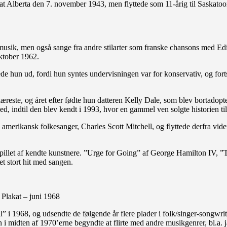
at Alberta den 7. november 1943, men flyttede som 11-årig til Saskatoo
musik, men også sange fra andre stilarter som franske chansons med Edi
oktober 1962.
ede hun ud, fordi hun syntes undervisningen var for konservativ, og fort
reste, og året efter fødte hun datteren Kelly Dale, som blev bortadopter
 indtil den blev kendt i 1993, hvor en gammel ven solgte historien til 
amerikansk folkesanger, Charles Scott Mitchell, og flyttede derfra videre
ndspillet af kendte kunstnere. ”Urge for Going” af George Hamilton IV,
t stort hit med sangen.
Plakat – juni 1968
 1968, og udsendte de følgende år flere plader i folk/singer-songwrite
 midten af 1970’erne begyndte at flirte med andre musikgenrer, bl.a. 