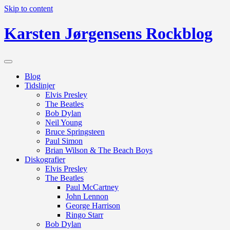
Skip to content
Karsten Jørgensens Rockblog
Blog
Tidslinjer
Elvis Presley
The Beatles
Bob Dylan
Neil Young
Bruce Springsteen
Paul Simon
Brian Wilson & The Beach Boys
Diskografier
Elvis Presley
The Beatles
Paul McCartney
John Lennon
George Harrison
Ringo Starr
Bob Dylan