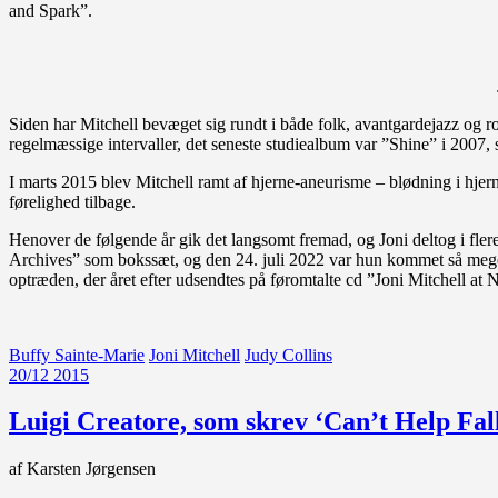
and Spark”.
Siden har Mitchell bevæget sig rundt i både folk, avantgardejazz og 
regelmæssige intervaller, det seneste studiealbum var ”Shine” i 2007
I marts 2015 blev Mitchell ramt af hjerne-aneurisme – blødning i hjern
førelighed tilbage.
Henover de følgende år gik det langsomt fremad, og Joni deltog i fler
Archives” som bokssæt, og den 24. juli 2022 var hun kommet så meget t
optræden, der året efter udsendtes på føromtalte cd ”Joni Mitchell at
Buffy Sainte-Marie
Joni Mitchell
Judy Collins
20/12 2015
Luigi Creatore, som skrev ‘Can’t Help Falli
af Karsten Jørgensen