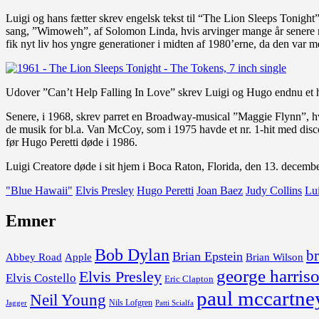
Luigi og hans fætter skrev engelsk tekst til “The Lion Sleeps Tonight
sang, ”Wimoweh”, af Solomon Linda, hvis arvinger mange år senere m
fik nyt liv hos yngre generationer i midten af 1980’erne, da den var
Udover ”Can’t Help Falling In Love” skrev Luigi og Hugo endnu et hit 
Senere, i 1968, skrev parret en Broadway-musical ”Maggie Flynn”, h
de musik for bl.a. Van McCoy, som i 1975 havde et nr. 1-hit med disc
før Hugo Peretti døde i 1986.
Luigi Creatore døde i sit hjem i Boca Raton, Florida, den 13. decemb
"Blue Hawaii"
Elvis Presley
Hugo Peretti
Joan Baez
Judy Collins
Lui
Emner
Bob Dylan
br
Brian Epstein
Abbey Road
Apple
Brian Wilson
george harris
Elvis Presley
Elvis Costello
Eric Clapton
paul mccartne
Neil Young
Nils Lofgren
Jagger
Patti Scialfa