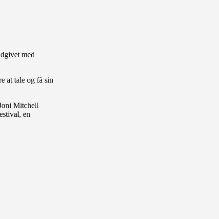
 udgivet med
 at tale og få sin
Joni Mitchell
stival, en