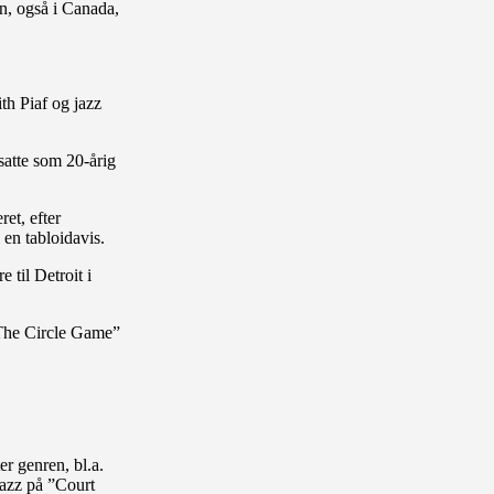
n, også i Canada,
th Piaf og jazz
satte som 20-årig
et, efter
en tabloidavis.
 til Detroit i
 ”The Circle Game”
r genren, bl.a.
jazz på ”Court