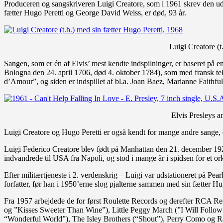
Produceren og sangskriveren Luigi Creatore, som i 1961 skrev den u
fætter Hugo Peretti og George David Weiss, er død, 93 år.
Luigi Creatore (t
Sangen, som er én af Elvis’ mest kendte indspilninger, er baseret på 
Bologna den 24. april 1706, død 4. oktober 1784), som med fransk teks
d’Amour”, og siden er indspillet af bl.a. Joan Baez, Marianne Faithful
Elvis Presleys a
Luigi Creatore og Hugo Peretti er også kendt for mange andre sange, en
Luigi Federico Creatore blev født på Manhattan den 21. december 192
indvandrede til USA fra Napoli, og stod i mange år i spidsen for et or
Efter militærtjeneste i 2. verdenskrig – Luigi var udstationeret på Pe
forfatter, før han i 1950’erne slog pjalterne sammen med sin fætter H
Fra 1957 arbejdede de for først Roulette Records og derefter RCA 
og ”Kisses Sweeter Than Wine”), Little Peggy March (”I Will Foll
“Wonderful World”), The Isley Brothers (“Shout”), Perry Como og R