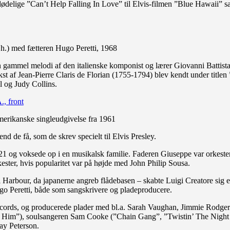
dødelige ”Can’t Help Falling In Love” til Elvis-filmen ”Blue Hawaii”
.h.) med fætteren Hugo Peretti, 1968
en gammel melodi af den italienske komponist og lærer Giovanni Battista 
t af Jean-Pierre Claris de Florian (1755-1794) blev kendt under titlen ”
l og Judy Collins.
merikanske singleudgivelse fra 1961
d de få, som de skrev specielt til Elvis Presley.
1 og voksede op i en musikalsk familie. Faderen Giuseppe var orkeste
kester, hvis popularitet var på højde med John Philip Sousa.
arl Harbour, da japanerne angreb flådebasen – skabte Luigi Creatore sig 
ugo Peretti, både som sangskrivere og pladeproducere.
Records, og producerede plader med bl.a. Sarah Vaughan, Jimmie Rodg
ow Him”), soulsangeren Sam Cooke (”Chain Gang”, ”Twistin’ The Nigh
ay Peterson.