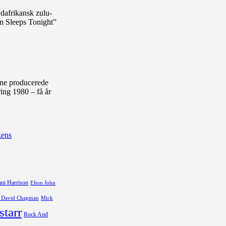
ydafrikansk zulu-
n Sleeps Tonight”
rne producerede
ing 1980 – få år
kens
ni Harrison
Elton John
 David Chapman
Mick
starr
Rock And