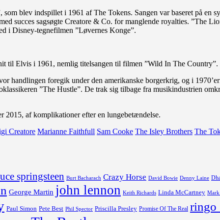
”, som blev indspillet i 1961 af The Tokens. Sangen var baseret på en s
ed succes sagsøgte Creatore & Co. for manglende royalties. ”The Lio
 med i Disney-tegnefilmen ”Løvernes Konge”.
til Elvis i 1961, nemlig titelsangen til filmen ”Wild In The Country”.
vor handlingen foregik under den amerikanske borgerkrig, og i 1970’e
oklassikeren ”The Hustle”. De trak sig tilbage fra musikindustrien omkr
er 2015, af komplikationer efter en lungebetændelse.
gi Creatore
Marianne Faithfull
Sam Cooke
The Isley Brothers
The To
uce springsteen
Crazy Horse
Dha
David Bowie
Burt Bacharach
Denny Laine
john lennon
on
George Martin
Linda McCartney
Keith Richards
Mark
y
ringo 
Paul Simon
Pete Best
Priscilla Presley
Promise Of The Real
Phil Spector