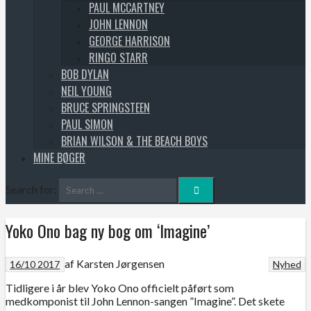
PAUL MCCARTNEY
JOHN LENNON
GEORGE HARRISON
RINGO STARR
BOB DYLAN
NEIL YOUNG
BRUCE SPRINGSTEEN
PAUL SIMON
BRIAN WILSON & THE BEACH BOYS
MINE BØGER
Search for:
Yoko Ono bag ny bog om ‘Imagine’
af Karsten Jørgensen
16/10 2017
Nyhed
Tidligere i år blev Yoko Ono officielt påført som
medkomponist til John Lennon-sangen ”Imagine”. Det skete