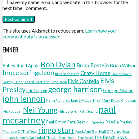
Save my name, email, and website in this browser for the
next time I comment.
This site uses Akismet to reduce spam.
Learn how your
comment data is processed
.
EMNER
Bob Dylan
Brian Epstein
Abbey Road
Apple
Brian Wilson
bruce springsteen
Crazy Horse
Burt Bacharach
David Bowie
Elvis
Elvis Costello
Dhani Harrison
Denny Laine
Elton John
george harrison
Presley
George Martin
Eric Clapton
john lennon
Linda McCartney
Keith Richards
Mark David Chapman
paul
Neil Young
Nils Lofgren
Mick Jagger
Patti Scialfa
mccartney
Paul Simon
Pete Best
Priscilla Presley
Phil Spector
ringo starr
Promise Of The Real
Rock And Roll Hall Of Fame
Sean
The Beach Boys
The All-Starr Band
Lennon
Simon & Garfunkel
The Band