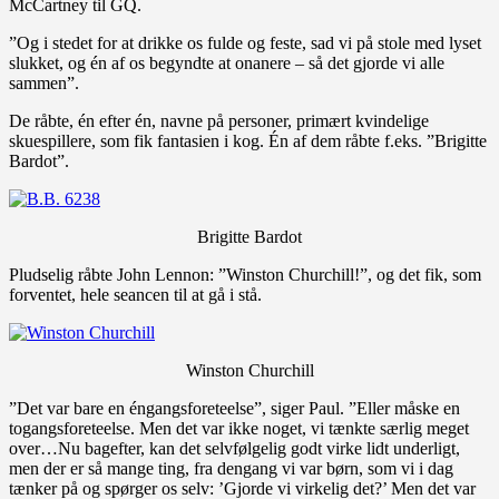
McCartney til GQ.
”Og i stedet for at drikke os fulde og feste, sad vi på stole med lyset
slukket, og én af os begyndte at onanere – så det gjorde vi alle
sammen”.
De råbte, én efter én, navne på personer, primært kvindelige
skuespillere, som fik fantasien i kog. Én af dem råbte f.eks. ”Brigitte
Bardot”.
Brigitte Bardot
Pludselig råbte John Lennon: ”Winston Churchill!”, og det fik, som
forventet, hele seancen til at gå i stå.
Winston Churchill
”Det var bare en éngangsforeteelse”, siger Paul. ”Eller måske en
togangsforeteelse. Men det var ikke noget, vi tænkte særlig meget
over…Nu bagefter, kan det selvfølgelig godt virke lidt underligt,
men der er så mange ting, fra dengang vi var børn, som vi i dag
tænker på og spørger os selv: ’Gjorde vi virkelig det?’ Men det var