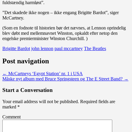
fuldstændig harmløst”.
”Det skadede ikke nogen – ikke engang Brigitte Bardot”, siger
McCartney.
(Som en fodnote til historien bør det nævnes, at Lennon oprindelig
blev døbt med mellemnavnet Winston, opkaldt efter netop den
engelske premierminister Winston Churchill. )
Brigitte Bardot
john lennon
paul mccartney
The Beatles
Post navigation
←
McCartneys ‘Egypt Station’ nr. 1 i USA
Måske nyt album med Bruce Springsteen og The E Street Band?
→
Start a Conversation
Your email address will not be published.
Required fields are
marked
*
Comment