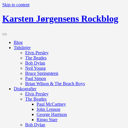
Skip to content
Karsten Jørgensens Rockblog
Blog
Tidslinjer
Elvis Presley
The Beatles
Bob Dylan
Neil Young
Bruce Springsteen
Paul Simon
Brian Wilson & The Beach Boys
Diskografier
Elvis Presley
The Beatles
Paul McCartney
John Lennon
George Harrison
Ringo Starr
Bob Dylan