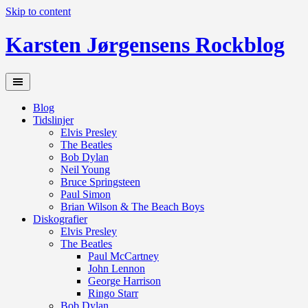
Skip to content
Karsten Jørgensens Rockblog
Blog
Tidslinjer
Elvis Presley
The Beatles
Bob Dylan
Neil Young
Bruce Springsteen
Paul Simon
Brian Wilson & The Beach Boys
Diskografier
Elvis Presley
The Beatles
Paul McCartney
John Lennon
George Harrison
Ringo Starr
Bob Dylan