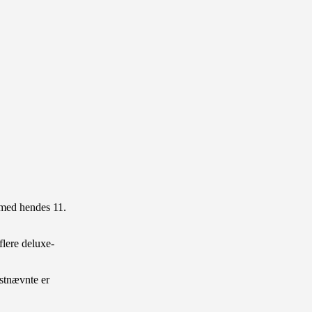
 med hendes 11.
flere deluxe-
dstnævnte er