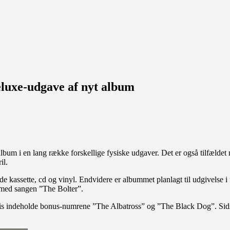
deluxe-udgave af nyt album
lbum i en lang række forskellige fysiske udgaver. Det er også tilfældet
il.
kassette, cd og vinyl. Endvidere er albummet planlagt til udgivelse i 
med sangen ”The Bolter”.
oldsvis indeholde bonus-numrene ”The Albatross” og ”The Black Dog”. Si