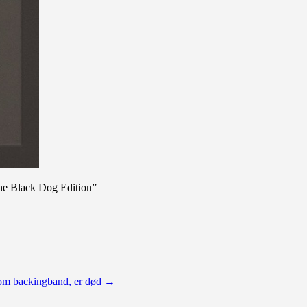
he Black Dog Edition”
som backingband, er død
→