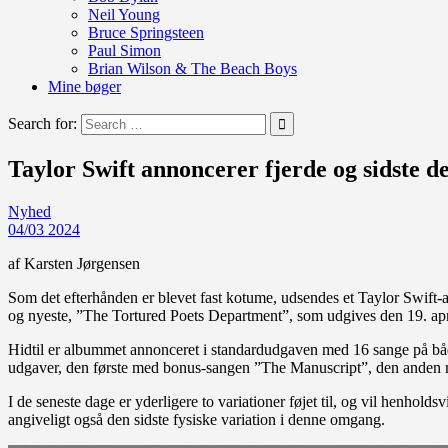
Neil Young
Bruce Springsteen
Paul Simon
Brian Wilson & The Beach Boys
Mine bøger
Search for:
Taylor Swift annoncerer fjerde og sidste 
Nyhed
04/03 2024
af Karsten Jørgensen
Som det efterhånden er blevet fast kotume, udsendes et Taylor Swift-a
og nyeste, ”The Tortured Poets Department”, som udgives den 19. apr
Hidtil er albummet annonceret i standardudgaven med 16 sange på både 
udgaver, den første med bonus-sangen ”The Manuscript”, den anden 
I de seneste dage er yderligere to variationer føjet til, og vil henh
angiveligt også den sidste fysiske variation i denne omgang.