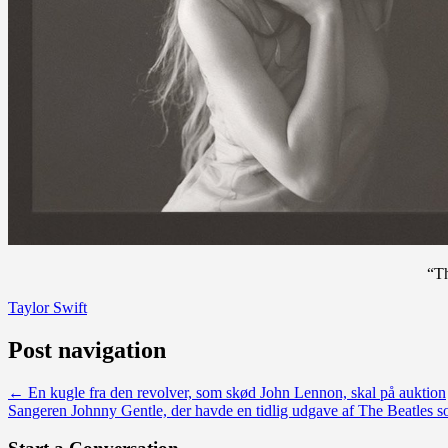
“T
Taylor Swift
Post navigation
←
En kugle fra den revolver, som skød John Lennon, skal på auktion
Sangeren Johnny Gentle, der havde en tidlig udgave af The Beatles 