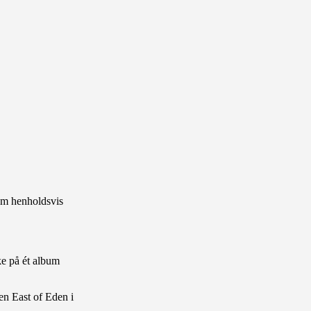
om henholdsvis
ke på ét album
en East of Eden i