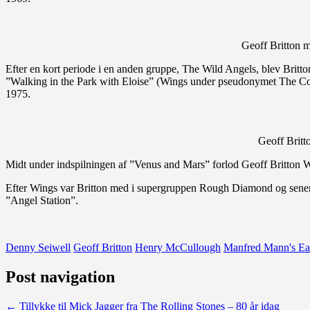
Geoff Britton 
Efter en kort periode i en anden gruppe, The Wild Angels, blev Britt
”Walking in the Park with Eloise” (Wings under pseudonymet The C
1975.
Geoff Britt
Midt under indspilningen af ”Venus and Mars” forlod Geoff Britton Win
Efter Wings var Britton med i supergruppen Rough Diamond og sene
”Angel Station”.
Denny Seiwell
Geoff Britton
Henry McCullough
Manfred Mann's Ea
Post navigation
←
Tillykke til Mick Jagger fra The Rolling Stones – 80 år idag