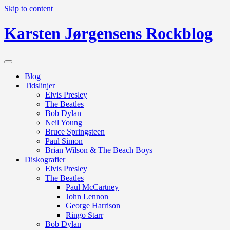
Skip to content
Karsten Jørgensens Rockblog
Blog
Tidslinjer
Elvis Presley
The Beatles
Bob Dylan
Neil Young
Bruce Springsteen
Paul Simon
Brian Wilson & The Beach Boys
Diskografier
Elvis Presley
The Beatles
Paul McCartney
John Lennon
George Harrison
Ringo Starr
Bob Dylan