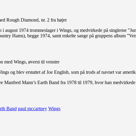
med Rough Diamond, nr. 2 fra højre
on i august 1974 trommeslager i Wings, og medvirkede på singlerne ”Ju
ountry Hams), begge 1974, samt enkelte sange på gruppens album ”Ve
on med Wings, øverst til venstre
gs og blev erstattet af Joe English, som på trods af navnet var amerik
re Manfred Mann’s Earth Band fra 1978 til 1979, hvor han medvirked
rth Band
paul mccartney
Wings