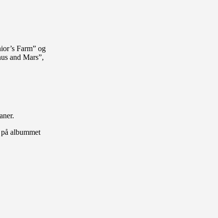
nior’s Farm” og
nus and Mars”,
aner.
e på albummet