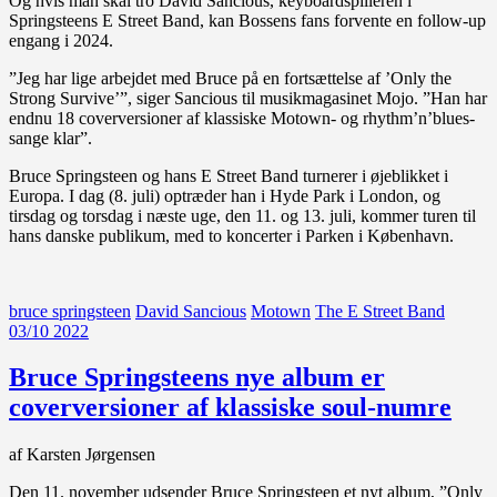
Og hvis man skal tro David Sancious, keyboardspilleren i
Springsteens E Street Band, kan Bossens fans forvente en follow-up
engang i 2024.
”Jeg har lige arbejdet med Bruce på en fortsættelse af ’Only the
Strong Survive’”, siger Sancious til musikmagasinet Mojo. ”Han har
endnu 18 coverversioner af klassiske Motown- og rhythm’n’blues-
sange klar”.
Bruce Springsteen og hans E Street Band turnerer i øjeblikket i
Europa. I dag (8. juli) optræder han i Hyde Park i London, og
tirsdag og torsdag i næste uge, den 11. og 13. juli, kommer turen til
hans danske publikum, med to koncerter i Parken i København.
bruce springsteen
David Sancious
Motown
The E Street Band
03/10 2022
Bruce Springsteens nye album er
coverversioner af klassiske soul-numre
af Karsten Jørgensen
Den 11. november udsender Bruce Springsteen et nyt album, ”Only