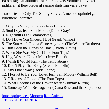
På omslaget af albummet står der ’Covers Volume 1’, hvilket
indikerer, at flere plader af samme slags kan være på vej.
Trackliste til ”Only The Strong Survive”, med de oprindelige
kunstnere i parentes:
1. Only the Strong Survive (Jerry Butler)
2. Soul Days feat. Sam Moore (Dobie Gray)
3. Nightshift (The Commodores)
4. Do I Love You (Indeed I Do) (Frank Wilson)
5. The Sun Ain’t Gonna Shine Anymore (The Walker Brothers)
6. Turn Back the Hands of Time (Tyrone Davis)
7. When She Was My Girl (The Four Tops)
8. Hey, Western Union Man (Jerry Butler)
9. I Wish It Would Rain (The Temptations)
10. Don’t Play That Song (Aretha Franklin)
11. Any Other Way (Jackie Shane)
12. I Forgot to Be Your Lover feat. Sam Moore (William Bell)
13. 7 Rooms of Gloom (The Four Tops)
14. What Becomes of the Brokenhearted (Jimmy Ruffin)
15. Someday We’ll Be Together (Diana Ross and the Supremes)
bruce springsteen
Motown
Ron Aniello
19/10 2016
19/10 2016