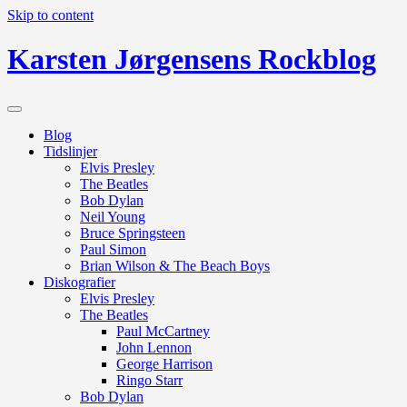
Skip to content
Karsten Jørgensens Rockblog
Blog
Tidslinjer
Elvis Presley
The Beatles
Bob Dylan
Neil Young
Bruce Springsteen
Paul Simon
Brian Wilson & The Beach Boys
Diskografier
Elvis Presley
The Beatles
Paul McCartney
John Lennon
George Harrison
Ringo Starr
Bob Dylan