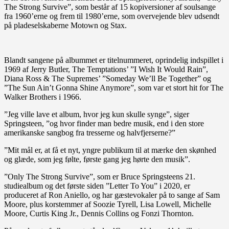
The Strong Survive”, som består af 15 kopiversioner af soulsange
fra 1960’erne og frem til 1980’erne, som overvejende blev udsendt
på pladeselskaberne Motown og Stax.
Blandt sangene på albummet er titelnummeret, oprindelig indspillet i
1969 af Jerry Butler, The Temptations’ ”I Wish It Would Rain”,
Diana Ross & The Supremes’ ”Someday We’ll Be Together” og
”The Sun Ain’t Gonna Shine Anymore”, som var et stort hit for The
Walker Brothers i 1966.
”Jeg ville lave et album, hvor jeg kun skulle synge”, siger
Springsteen, ”og hvor finder man bedre musik, end i den store
amerikanske sangbog fra tresserne og halvfjerserne?”
”Mit mål er, at få et nyt, yngre publikum til at mærke den skønhed
og glæde, som jeg følte, første gang jeg hørte den musik”.
”Only The Strong Survive”, som er Bruce Springsteens 21.
studiealbum og det første siden ”Letter To You” i 2020, er
produceret af Ron Aniello, og har gæstevokaler på to sange af Sam
Moore, plus korstemmer af Soozie Tyrell, Lisa Lowell, Michelle
Moore, Curtis King Jr., Dennis Collins og Fonzi Thornton.