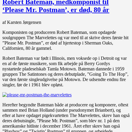
Robert Bateman, medkomponist til
‘Please Mr. Postman’, er død, 80 år
af Karsten Jørgensen
Komponisten og produceren Robert Bateman, som opdagede
soulgruppen The Marvelettes og var med til at skrive deres første hit
”Please Mr. Postman”, er død af hjertestop i Sherman Oaks,
Californien, 80 år gammel.
Robert Bateman var født i Illinois, men voksede op i Detroit og var
en af de første musikere, som fik arbejde på Berry Gordys
nystartede pladeselskab Tamla Motown. Bateman dannede i 1959
gruppen The Satintones og deres debutplade, ”Going To The Hop”,
var den første singleudgivelse på Motown. De udsendte endnu fire
singler, før de i 1961 blev opløst.
Herefter begyndte Bateman både at producere og komponere, oftest
sammen med Brian Holland (under pseudonymet Brianbert), og
efter at have opdaget pigekvartetten The Marvelettes, skrev han også
deres debutsingle, ”Please Mr. Postman”, som blev nr. 1 på den
amerikanske hitliste i december 1961. Året efter skrev han også
”Playboy” og ”Twistin’ Postman” til gruppen, og arbejdede