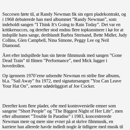
Succesen førte til, at Randy Newman fik sin egen pladekontrakt, og
i 1968 debuterede han med albummet ”Randy Newman”, som
indeholdt sangen ”I Think It’s Going to Rain Today”. Det var en
kritikersucces, og derefter stod endnu flere topkunstnere i kø for at
indspille hans sange, deriblandt Barbra Streisand, Bette Midler, Judy
Collins, Glen Campbell, Nina Simone, Peggy Lee og Neil
Diamond.
Året efter indspillede han sin første filmmusik med sangen ”Gone
Dead Train” til filmen ”Performance”, med Mick Jagger i
hovedrollen.
Op igennem 1970’erne udsendte Newman en stribe fine albums,
bl.a. ”Sail Away” fra 1972, med signatursangen ”You Can Leave
Your Hat On”, senere udødeliggjort af Joe Cocker.
Derefter kom flere plader, ofte med kontroversielle emner som
sangene ”Short People” og ”The Biggest Night of Her Life”, men
efter albummet ”Trouble In Paradise” i 1983, koncentrerede
Newman mere og mere sine evner på at skrive filmmusik, en
karriere han allerede havde indledt nogle år tidligere med musik til