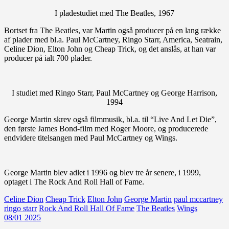
I pladestudiet med The Beatles, 1967
Bortset fra The Beatles, var Martin også producer på en lang række
af plader med bl.a. Paul McCartney, Ringo Starr, America, Seatrain,
Celine Dion, Elton John og Cheap Trick, og det anslås, at han var
producer på ialt 700 plader.
I studiet med Ringo Starr, Paul McCartney og George Harrison,
1994
George Martin skrev også filmmusik, bl.a. til “Live And Let Die”,
den første James Bond-film med Roger Moore, og producerede
endvidere titelsangen med Paul McCartney og Wings.
George Martin blev adlet i 1996 og blev tre år senere, i 1999,
optaget i The Rock And Roll Hall of Fame.
Celine Dion
Cheap Trick
Elton John
George Martin
paul mccartney
ringo starr
Rock And Roll Hall Of Fame
The Beatles
Wings
08/01 2025