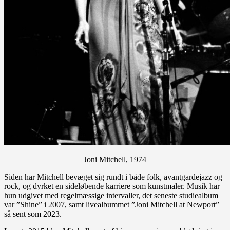
Joni Mitchell, 1974
Siden har Mitchell bevæget sig rundt i både folk, avantgardejazz og
rock, og dyrket en sideløbende karriere som kunstmaler. Musik har
hun udgivet med regelmæssige intervaller, det seneste studiealbum
var ”Shine” i 2007, samt livealbummet ”Joni Mitchell at Newport”
så sent som 2023.