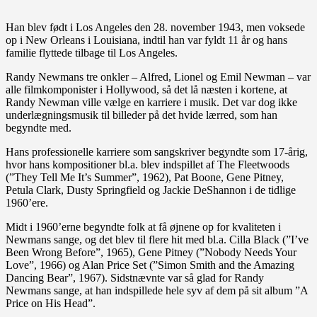
Han blev født i Los Angeles den 28. november 1943, men voksede
op i New Orleans i Louisiana, indtil han var fyldt 11 år og hans
familie flyttede tilbage til Los Angeles.
Randy Newmans tre onkler – Alfred, Lionel og Emil Newman – var
alle filmkomponister i Hollywood, så det lå næsten i kortene, at
Randy Newman ville vælge en karriere i musik. Det var dog ikke
underlægningsmusik til billeder på det hvide lærred, som han
begyndte med.
Hans professionelle karriere som sangskriver begyndte som 17-årig,
hvor hans kompositioner bl.a. blev indspillet af The Fleetwoods
(”They Tell Me It’s Summer”, 1962), Pat Boone, Gene Pitney,
Petula Clark, Dusty Springfield og Jackie DeShannon i de tidlige
1960’ere.
Midt i 1960’erne begyndte folk at få øjnene op for kvaliteten i
Newmans sange, og det blev til flere hit med bl.a. Cilla Black (”I’ve
Been Wrong Before”, 1965), Gene Pitney (”Nobody Needs Your
Love”, 1966) og Alan Price Set (”Simon Smith and the Amazing
Dancing Bear”, 1967). Sidstnævnte var så glad for Randy
Newmans sange, at han indspillede hele syv af dem på sit album ”A
Price on His Head”.