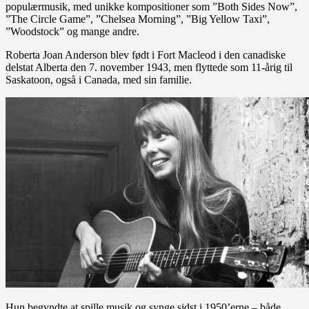
populærmusik, med unikke kompositioner som ”Both Sides Now”,
”The Circle Game”, ”Chelsea Morning”, ”Big Yellow Taxi”,
”Woodstock” og mange andre.
Roberta Joan Anderson blev født i Fort Macleod i den canadiske
delstat Alberta den 7. november 1943, men flyttede som 11-årig til
Saskatoon, også i Canada, med sin familie.
Hun begyndte at spille musik og synge sidst i 1950’erne – både