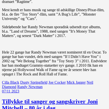
dramaet ”Ragtime”.
Mest kendt er hans musik og sange til adskillige Disney/Pixar-film,
bl.a. de fire ”Toy Story”-film, samt ”A Bug’s Life”, ”Monster
University” og ”Cars”.
Sideløbende har Randy Newman sporadisk udsendt nye albums,
bl.a. ”Land of Dreams”, 1988, med sangen ”It’s Money That
Matters”, og senest ”Dark Matter” i 2017.
Hele 22 gange har Randy Newman været nomineret til en Oscar. To
gange har han vundet, dels med sangen ”If I Didn’t Have You” i
2002 og ”We Belong Together” fra ”Toy Story 3” i 2011. Endvidere
har han modtaget Grammy-statuetter syv gange. I 2010 fik han en
stjerne på Hollywood Walk of Fame og tre år senere blev han
optaget i The Rock and Roll Hall of Fame.
Cilla Black
Dusty Springfield
Joe Cocker
Mick Jagger
Neil
Diamond
Randy Newman
07/11 2023
Tillykke til sanger og sangskriver Joni
Mitchell – 80 år i dag