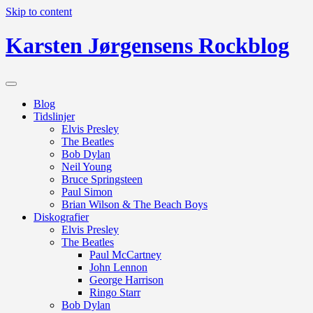
Skip to content
Karsten Jørgensens Rockblog
Blog
Tidslinjer
Elvis Presley
The Beatles
Bob Dylan
Neil Young
Bruce Springsteen
Paul Simon
Brian Wilson & The Beach Boys
Diskografier
Elvis Presley
The Beatles
Paul McCartney
John Lennon
George Harrison
Ringo Starr
Bob Dylan