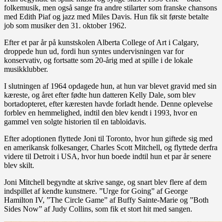
folkemusik, men også sange fra andre stilarter som franske chansons
med Edith Piaf og jazz med Miles Davis. Hun fik sit første betalte
job som musiker den 31. oktober 1962.
Efter et par år på kunstskolen Alberta College of Art i Calgary,
droppede hun ud, fordi hun syntes undervisningen var for
konservativ, og fortsatte som 20-årig med at spille i de lokale
musikklubber.
I slutningen af 1964 opdagede hun, at hun var blevet gravid med sin
kæreste, og året efter fødte hun datteren Kelly Dale, som blev
bortadopteret, efter kæresten havde forladt hende. Denne oplevelse
forblev en hemmelighed, indtil den blev kendt i 1993, hvor en
gammel ven solgte historien til en tabloidavis.
Efter adoptionen flyttede Joni til Toronto, hvor hun giftede sig med
en amerikansk folkesanger, Charles Scott Mitchell, og flyttede derfra
videre til Detroit i USA, hvor hun boede indtil hun et par år senere
blev skilt.
Joni Mitchell begyndte at skrive sange, og snart blev flere af dem
indspillet af kendte kunstnere. ”Urge for Going” af George
Hamilton IV, ”The Circle Game” af Buffy Sainte-Marie og ”Both
Sides Now” af Judy Collins, som fik et stort hit med sangen.