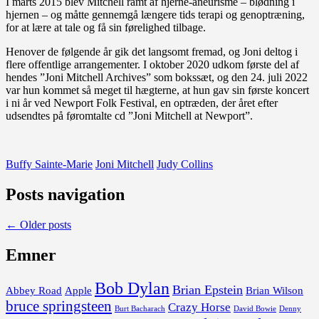
I marts 2015 blev Mitchell ramt af hjerne-aneurisme – blødning i
hjernen – og måtte gennemgå længere tids terapi og genoptræning,
for at lære at tale og få sin førelighed tilbage.
Henover de følgende år gik det langsomt fremad, og Joni deltog i
flere offentlige arrangementer. I oktober 2020 udkom første del af
hendes ”Joni Mitchell Archives” som bokssæt, og den 24. juli 2022
var hun kommet så meget til hægterne, at hun gav sin første koncert
i ni år ved Newport Folk Festival, en optræden, der året efter
udsendtes på føromtalte cd ”Joni Mitchell at Newport”.
Buffy Sainte-Marie
Joni Mitchell
Judy Collins
Posts navigation
←
Older posts
Emner
Bob Dylan
Brian Epstein
Abbey Road
Apple
Brian Wilson
bruce springsteen
Crazy Horse
David Bowie
Burt Bacharach
Denny