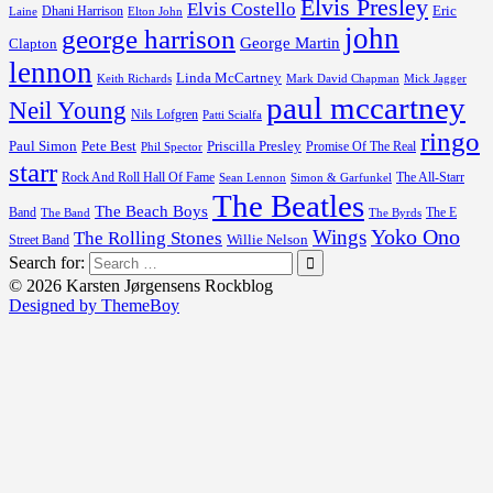
Elvis Presley
Elvis Costello
Dhani Harrison
Eric
Elton John
Laine
john
george harrison
George Martin
Clapton
lennon
Linda McCartney
Keith Richards
Mark David Chapman
Mick Jagger
paul mccartney
Neil Young
Nils Lofgren
Patti Scialfa
ringo
Paul Simon
Pete Best
Priscilla Presley
Promise Of The Real
Phil Spector
starr
Rock And Roll Hall Of Fame
The All-Starr
Sean Lennon
Simon & Garfunkel
The Beatles
The Beach Boys
Band
The E
The Byrds
The Band
Yoko Ono
Wings
The Rolling Stones
Street Band
Willie Nelson
Search for:
© 2026 Karsten Jørgensens Rockblog
Designed by ThemeBoy