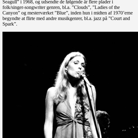
Seagull” i 1968, og udsendte de følgende år flere plader i
folk/singer-songwriter genren, bl.a. ”Clouds”, ”Ladies of the
Canyon” og mesterværket ”Blue”, inden hun i midten af 1970’erne
begyndte at flirte med andre musikgenrer, bl.a. jazz på ”Court and
Spark”.